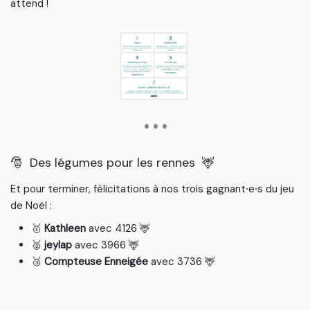
attend !
• • •
🎅
Des légumes pour les rennes
🦌
Et pour terminer, félicitations à nos trois gagnant⸱e⸱s du jeu
de Noël :
🥇
Kathleen
avec 4126
🦌
🥈
jeylap
avec 3966
🦌
🥉
Compteuse Enneigée
avec 3736
🦌